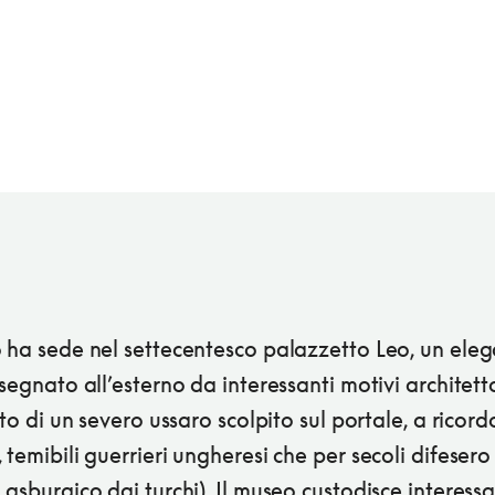
o ha sede nel settecentesco palazzetto Leo, un ele
 segnato all’esterno da interessanti motivi architetto
olto di un severo ussaro scolpito sul portale, a ricord
 temibili guerrieri ungheresi che per secoli difesero
 asburgico dai turchi). Il museo custodisce interessa