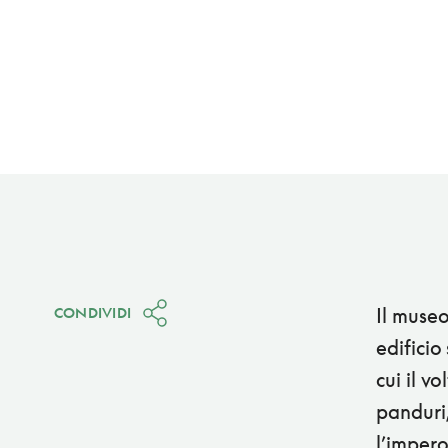
Il muse
CONDIVIDI
edificio
cui il v
panduri,
l’impero