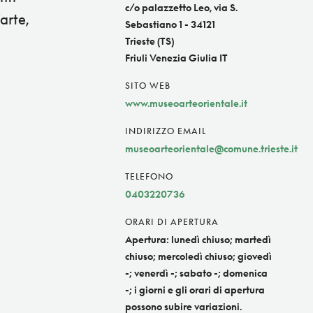
c/o palazzetto Leo, via S.
arte,
Sebastiano 1 - 34121
Trieste (TS)
Friuli Venezia Giulia IT
SITO WEB
www.museoarteorientale.it
INDIRIZZO EMAIL
museoarteorientale@comune.trieste.it
TELEFONO
0403220736
ORARI DI APERTURA
Apertura: lunedì chiuso; martedì
chiuso; mercoledì chiuso; giovedì
-; venerdì -; sabato -; domenica
-; i giorni e gli orari di apertura
possono subire variazioni.