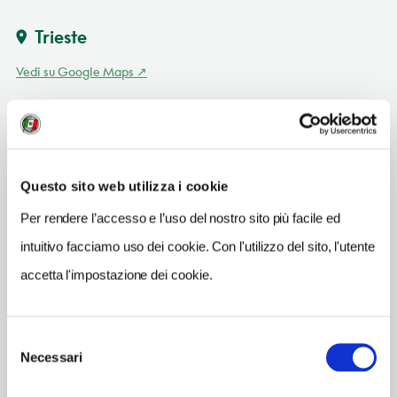
Trieste
Vedi su Google Maps
INDIRIZZO
strada Costiera 230 - 34151
Trieste
Friuli Venezia Giulia
Questo sito web utilizza i cookie
Per rendere l’accesso e l’uso del nostro sito più facile ed
SITO WEB
www.dreamhousetrieste.it
intuitivo facciamo uso dei cookie. Con l'utilizzo del sito, l'utente
accetta l'impostazione dei cookie.
INDIRIZZO EMAIL
info@dreamhousetrieste.it
Selezione
Necessari
del
consenso