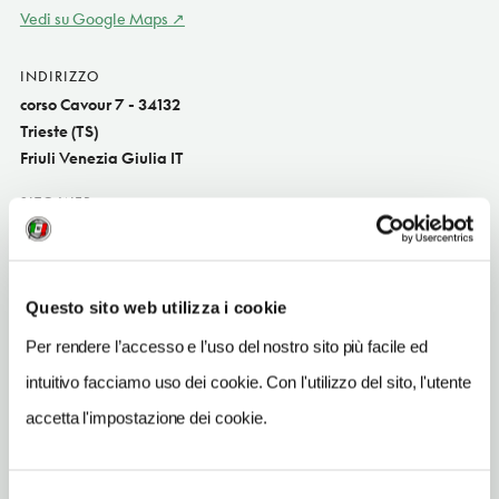
Vedi su Google Maps
INDIRIZZO
corso Cavour 7 - 34132
Trieste (TS)
Friuli Venezia Giulia IT
SITO WEB
www.nh-hotels.it
INDIRIZZO EMAIL
nhtrieste@nh-hotels.com
Questo sito web utilizza i cookie
Per rendere l’accesso e l’uso del nostro sito più facile ed
TELEFONO
0407600055-0287368144
intuitivo facciamo uso dei cookie. Con l'utilizzo del sito, l'utente
accetta l'impostazione dei cookie.
NUMERO CAMERE
173
ORARI DI APERTURA