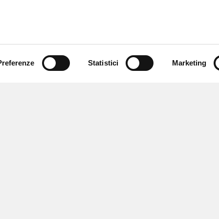
Preferenze
Statistici
Marketing
 ricevere notizie,
e speciali.