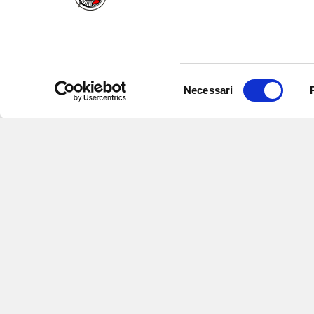
Selezione
Necessari
del
consenso
Iscriviti alle nostre newsletter
per
eventi e aggiornamenti su offert