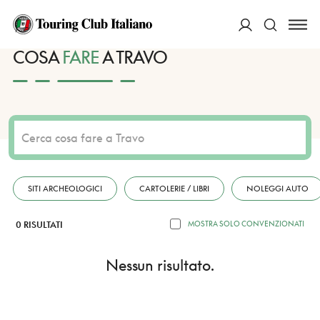
HOME
DESTINAZIONI
TRAVO
FARE
ACCEDI
COSA
FARE
A TRAVO
Cerca
SITI ARCHEOLOGICI
CARTOLERIE / LIBRI
NOLEGGI AUTO
0 RISULTATI
MOSTRA SOLO CONVENZIONATI
Nessun risultato.