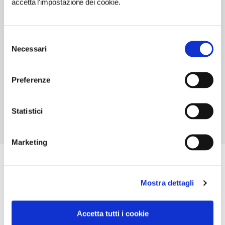
accetta l'impostazione dei cookie.
classica,pesce,del territorio
NUMERO COPERTI
Selezione
75
Necessari
del
ORARI DI APERTURA
consenso
Chiusura: gennaio chiuso, febbraio chiuso, marzo chiuso,
Preferenze
novembre chiuso, dicembre chiuso
Statistici
Marketing
Mostra dettagli
Accetta tutti i cookie