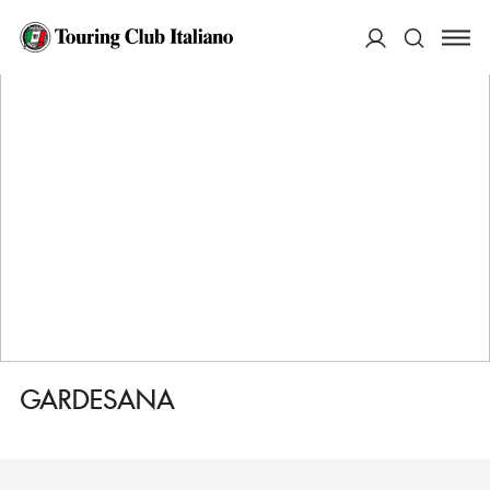
HOME
DESTINAZIONI
TORRI DEL BENACO
MANGIARE
GARDESANA
ACCEDI
Cerca
GARDESANA