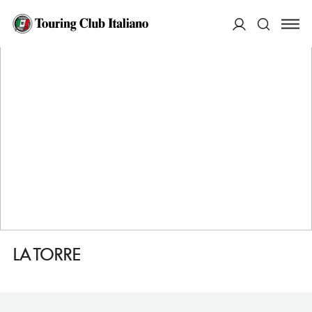
HOME
DESTINAZIONI
TORREGLIA
DORMIRE
LA TORRE
ACCEDI
Cerca
LA TORRE