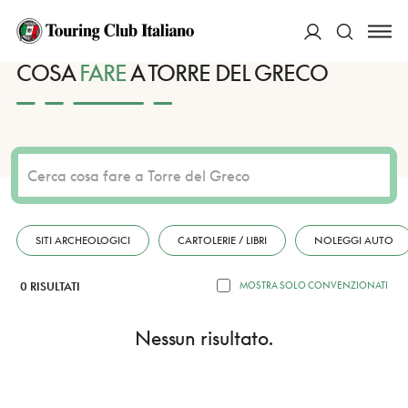
HOME
DESTINAZIONI
TORRE DEL GRECO
FARE
ACCEDI
COSA
FARE
A TORRE DEL GRECO
Cerca
SITI ARCHEOLOGICI
CARTOLERIE / LIBRI
NOLEGGI AUTO
0 RISULTATI
MOSTRA SOLO CONVENZIONATI
Nessun risultato.