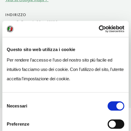
INDIRIZZO
corso G. Ferraris 294 - 10100
Torino (TO)
Piemonte IT
SITO WEB
Questo sito web utilizza i cookie
comune.torino.it
Per rendere l’accesso e l’uso del nostro sito più facile ed
TELEFONO
intuitivo facciamo uso dei cookie. Con l'utilizzo del sito, l'utente
0115694758-0115694760
accetta l'impostazione dei cookie.
Selezione
Necessari
del
consenso
Preferenze