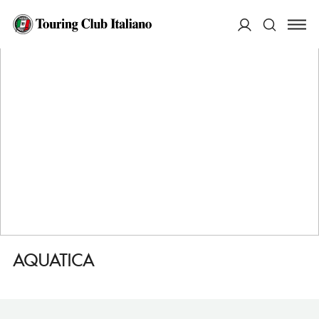
HOME
DESTINAZIONI
TORINO
FARE
AQUATICA
ACCEDI
Cerca
AQUATICA