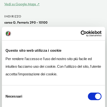
Vedi su Google Maps
INDIRIZZO
corso G. Ferraris 290 - 10100
Torino (TO)
Piemonte IT
SITO WEB
aquaticatorino.it
Questo sito web utilizza i cookie
Per rendere l’accesso e l’uso del nostro sito più facile ed
INDIRIZZO EMAIL
info@aquaticatorino.it
intuitivo facciamo uso dei cookie. Con l'utilizzo del sito, l'utente
accetta l'impostazione dei cookie.
TELEFONO
0113017367
Selezione
Necessari
del
consenso