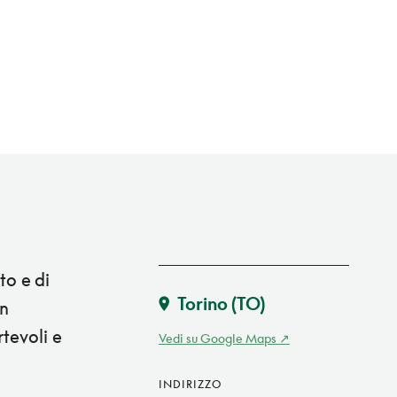
to e di
Torino
(TO)
en
rtevoli e
Vedi su Google Maps
INDIRIZZO