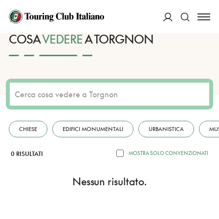
HOME
DESTINAZIONI
TORGNON
VEDERE
ACCEDI
COSA
VEDERE
A TORGNON
Cerca
CHIESE
EDIFICI MONUMENTALI
URBANISTICA
MU
0 RISULTATI
MOSTRA SOLO CONVENZIONATI
Nessun risultato.