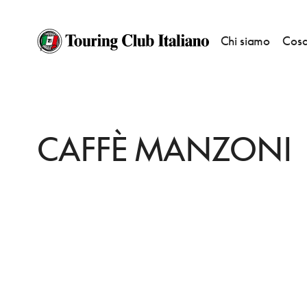
Chi siamo
Cosa
HOME
DESTINAZIONI
TOLMEZZO
FARE
CAFFÈ MANZONI
CAFFÈ MANZONI