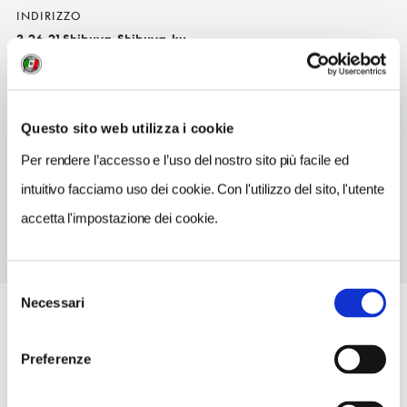
INDIRIZZO
3-26-21 Shibuya, Shibuya-ku
Tōkyō-Shibuya e Harajuku
SITO WEB
www.tokyustay.co.jp/e/hotel/SIM
Questo sito web utilizza i cookie
METRO
Per rendere l’accesso e l’uso del nostro sito più facile ed
Shibuya (F, G, Z, Jr)
intuitivo facciamo uso dei cookie. Con l'utilizzo del sito, l'utente
accetta l'impostazione dei cookie.
Selezione
Necessari
del
consenso
Preferenze