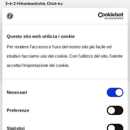
3-6-2 Nihonbashichō, Chūō-ku
Tōkyō-Marunouchi e Nihombashi
TELEFONO
336621184
Questo sito web utilizza i cookie
METRO
Per rendere l’accesso e l’uso del nostro sito più facile ed
Kodenmacho (H) uscita 3
intuitivo facciamo uso dei cookie. Con l'utilizzo del sito, l'utente
accetta l'impostazione dei cookie.
Selezione
Necessari
del
consenso
Preferenze
Statistici