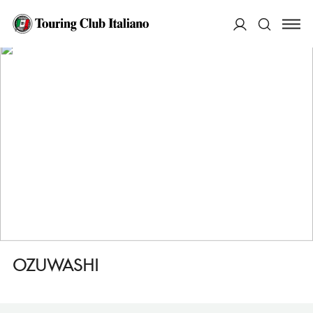
HOME
DESTINAZIONI
TOKYO MARUNOUCHI E NIHOMBASHI
FARE
OZUWASHI
ACCEDI
Cerca
OZUWASHI