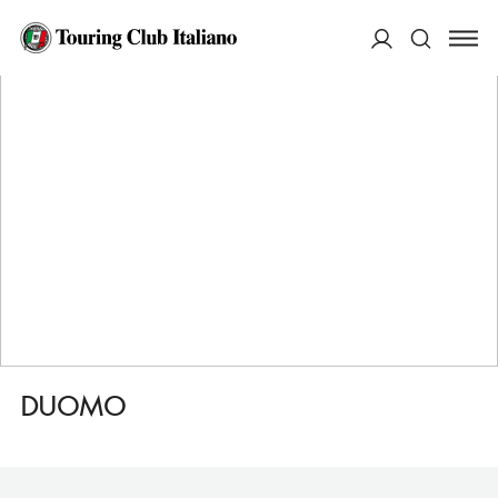
HOME
DESTINAZIONI
TIVOLI
VEDERE
DUOMO
ACCEDI
Cerca
DUOMO