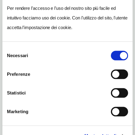
Lazio IT
Per rendere l’accesso e l’uso del nostro sito più facile ed
SITO WEB
intuitivo facciamo uso dei cookie. Con l'utilizzo del sito, l'utente
www.diocesitivoli.it
accetta l'impostazione dei cookie.
TELEFONO
0774317192
Selezione
Necessari
ORARI DI APERTURA
del
Apertura: lunedì 7.30-13.30, 16-20; martedì 7.30-13.30, 16-20;
consenso
mercoledì 7.30-13.30, 16-20; giovedì 7.30-13.30, 16-20; venerdì
Preferenze
7.30-13.30, 16-20; sabato 7.30-13.30, 16-20; domenica 7.30-
13.30, 16-20. Apertura/Chiusura annuale: sempre aperto
Statistici
CONDIZIONI DI VISITA
ingresso gratuito
Marketing