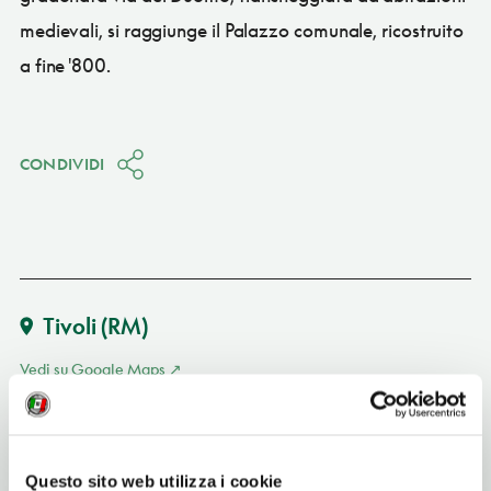
medievali, si raggiunge il Palazzo comunale, ricostruito
a fine '800.
CONDIVIDI
Tivoli
(RM)
Vedi su Google Maps
INDIRIZZO
piazza del Duomo - 00019
Tivoli (RM)
Questo sito web utilizza i cookie