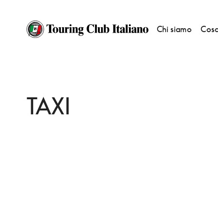
Chi siamo
Cosa
HOME
DESTINAZIONI
THORSHAVN/TORSHAVN
FARE
TAXI
TAXI