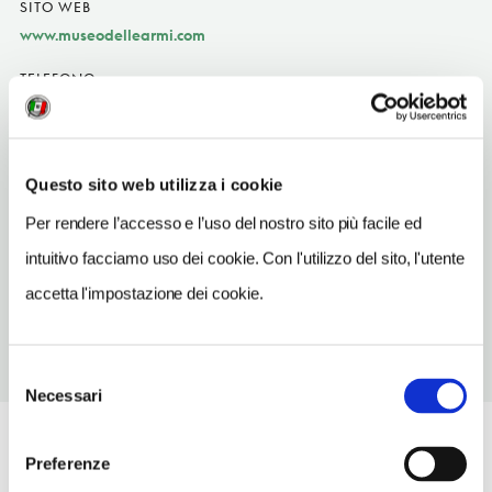
SITO WEB
www.museodellearmi.com
TELEFONO
0744497264
ORARI DI APERTURA
Apertura: lunedì-domenica a richiesta. Apertura/Chiusura
Questo sito web utilizza i cookie
annuale: sempre aperto
Per rendere l’accesso e l’uso del nostro sito più facile ed
CONDIZIONI DI VISITA
intuitivo facciamo uso dei cookie. Con l'utilizzo del sito, l'utente
ingresso solo a richiesta
accetta l'impostazione dei cookie.
Selezione
Necessari
del
consenso
Preferenze