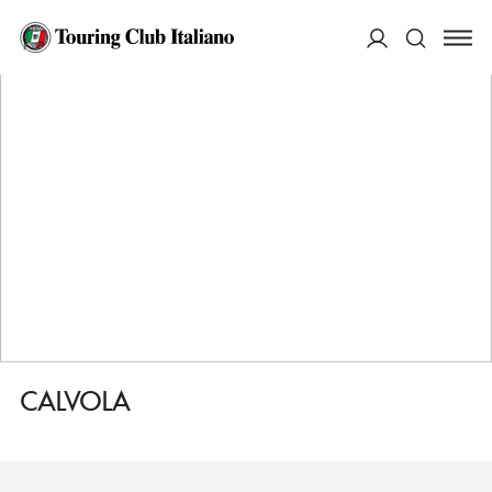
HOME
DESTINAZIONI
TENNO
DORMIRE
CALVOLA
ACCEDI
Cerca
CALVOLA