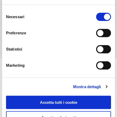
6
Selezione
ORARI DI APERTURA
Necessari
del
Chiusura: da settembre a maggio tranne i week-end, e in
consenso
febbraio
Preferenze
Statistici
Marketing
Mostra dettagli
Accetta tutti i cookie