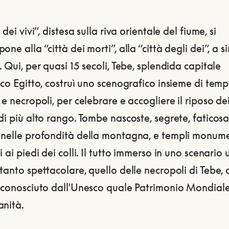
 dei vivi”, distesa sulla riva orientale del fiume, si
one alla “città dei morti”, alla “città degli dei”, a si
. Qui, per quasi 15 secoli, Tebe, splendida capitale
ico Egitto, costruì uno scenografico insieme di temp
 e necropoli, per celebrare e accogliere il riposo de
di più alto rango.
Tombe nascoste, segrete, faticos
 nelle profondità della montagna, e templi monume
i ai piedi dei colli. Il tutto immerso in uno scenario 
tanto spettacolare, quello delle necropoli di Tebe, 
riconosciuto dall'Unesco quale Patrimonio Mondial
anità.