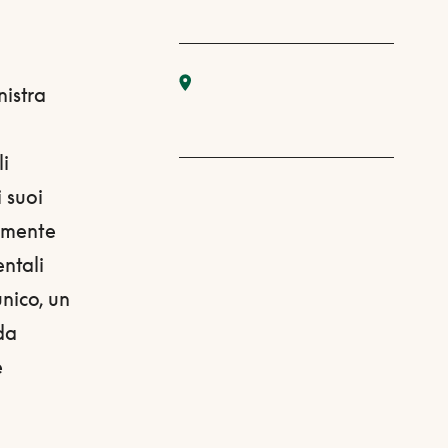
nistra
li
i suoi
amente
ntali
unico, un
da
e