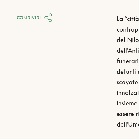
CONDIVIDI
La “città
contrapp
del Nilo
dell'Ant
funerari
defunti 
scavate
innalzat
insieme 
essere 
dell'Um