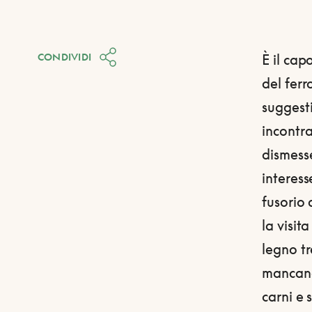
CONDIVIDI
È il cap
del ferr
suggesti
incontra
dismess
interess
fusorio 
la visit
legno tr
mancano
carni e 