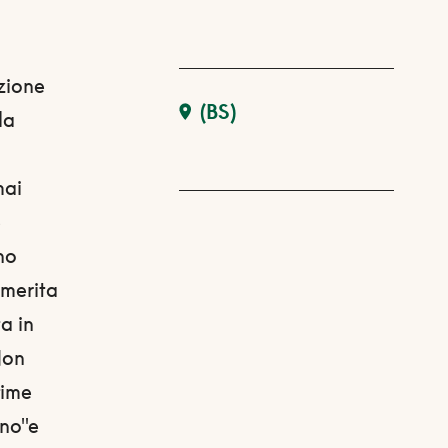
azione
(BS)
la
mai
e
rno
 merita
ta in
Non
time
ano"e