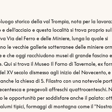
oluogo storico della val Trompia, nota per la lavor
o e dell'acciaio e questa località si trova proprio sul
va Via del Ferro e delle Miniere, lunga la quale si
no le vecchie gallerie sotterranee delle miniere or
e e che oggi racchiudono musei di grande fascino 
e. Qui si trova il Museo Il Forno di Tavernole, ex fo
del XV secolo dismesso agli inizio del Novecento, e
a anche la chiesa di S. Filastro con una notevole por
ecentesca e pregevoli affreschi quattrocenteschi. 
 le opportunità per soddisfare anche il palato: ot
salumi tipici, formaggi di montagna come il "Nostr