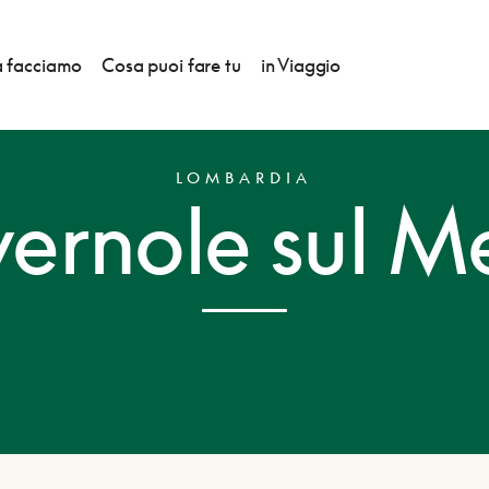
 facciamo
Cosa puoi fare tu
in Viaggio
LOMBARDIA
ernole sul M