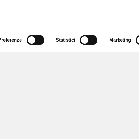
Preferenze
Statistici
Marketing
 ricevere notizie,
e speciali.