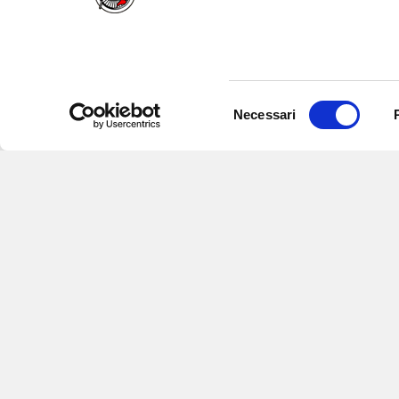
Selezione
Necessari
del
consenso
Iscriviti alle nostre newsletter
per
eventi e aggiornamenti su offert