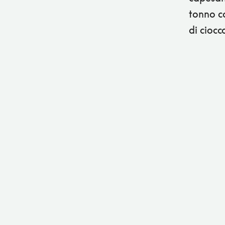
tonno co
di ciocc