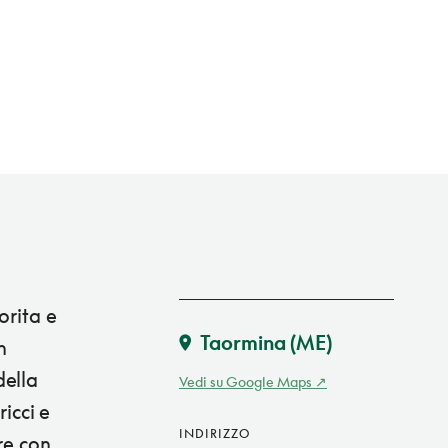
orita e
Taormina
(ME)
n
della
Vedi su Google Maps
ricci e
INDIRIZZO
ire con