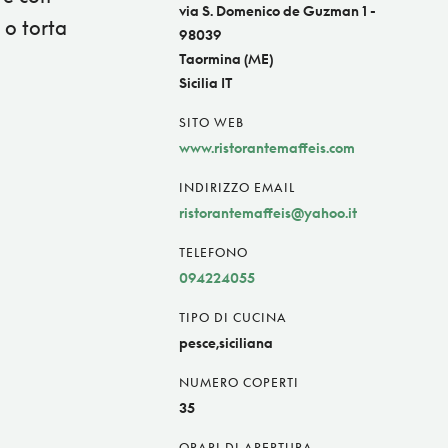
via S. Domenico de Guzman 1 -
 o torta
98039
Taormina (ME)
Sicilia IT
SITO WEB
www.ristorantemaffeis.com
INDIRIZZO EMAIL
ristorantemaffeis@yahoo.it
TELEFONO
094224055
TIPO DI CUCINA
pesce,siciliana
NUMERO COPERTI
35
ORARI DI APERTURA