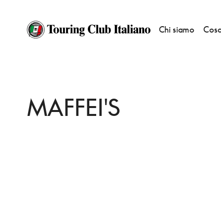
Chi siamo
Cosa
HOME
DESTINAZIONI
TAORMINA
MANGIARE
MAFFEI'S
MAFFEI'S