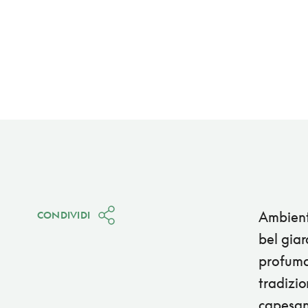
Ambiente
CONDIVIDI
bel gia
profuma
tradizio
capesant