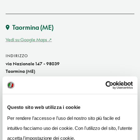
Taormina
(ME)
Vedi su Google Maps
INDIRIZZO
via Nazionale 147 - 98039
Taormina (ME)
Sicilia IT
SITO WEB
www.voihotels.com
Questo sito web utilizza i cookie
INDIRIZZO EMAIL
Per rendere l’accesso e l’uso del nostro sito più facile ed
mazzaro@voihotels.com
intuitivo facciamo uso dei cookie. Con l'utilizzo del sito, l'utente
TELEFONO
accetta l'impostazione dei cookie.
0942612111