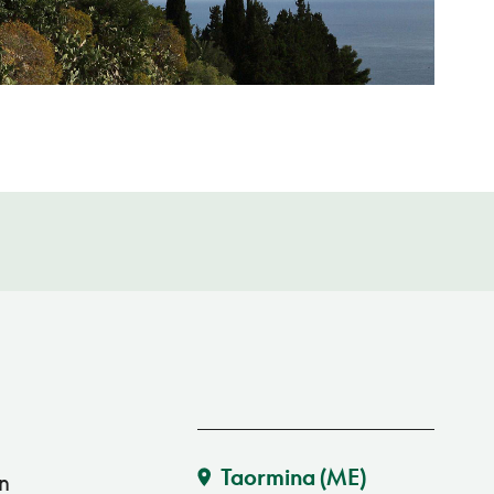
Taormina
(ME)
on