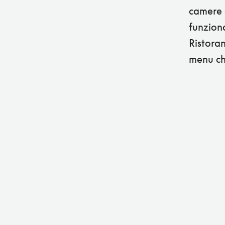
camere 
funziona
Ristoran
menu ch