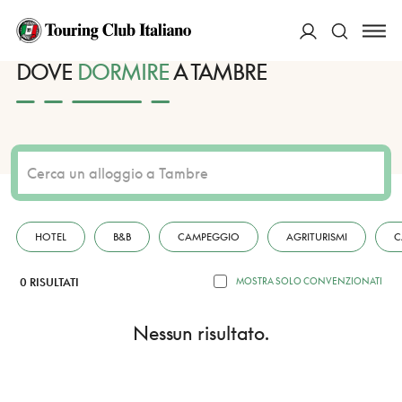
HOME
DESTINAZIONI
TAMBRE
DORMIRE
ACCEDI
DOVE
DORMIRE
A TAMBRE
Cerca
HOTEL
B&B
CAMPEGGIO
AGRITURISMI
C
0 RISULTATI
MOSTRA SOLO CONVENZIONATI
Nessun risultato.