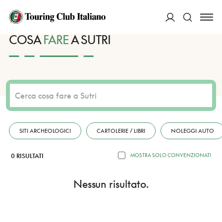
HOME
DESTINAZIONI
SUTRI
FARE
ACCEDI
COSA
FARE
A SUTRI
Cerca
SITI ARCHEOLOGICI
CARTOLERIE / LIBRI
NOLEGGI AUTO
0 RISULTATI
MOSTRA SOLO CONVENZIONATI
Nessun risultato.