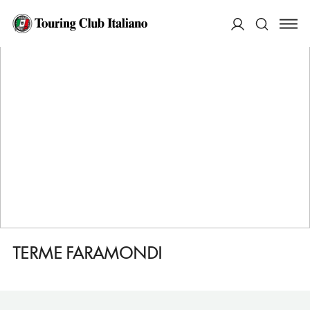
HOME
DESTINAZIONI
SUIO TERME
FARE
TERME FARAMONDI
ACCEDI
Cerca
TERME FARAMONDI