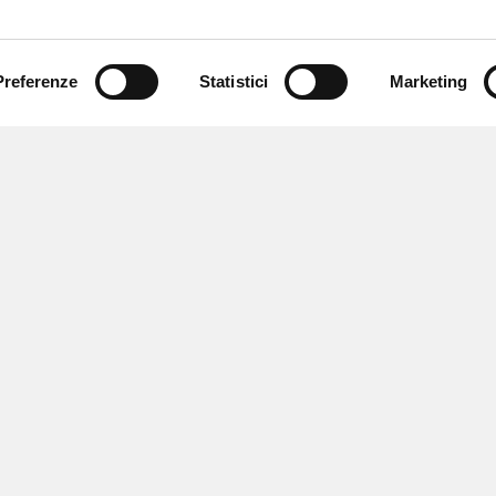
Preferenze
Statistici
Marketing
 ricevere notizie,
e speciali.