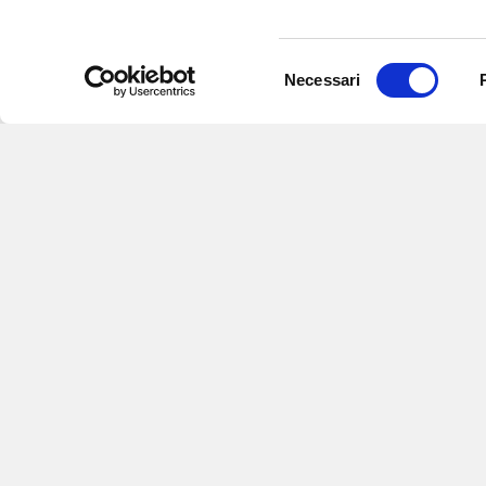
Selezione
Necessari
del
consenso
Iscriviti alle nostre newsletter
per
eventi e aggiornamenti su offert