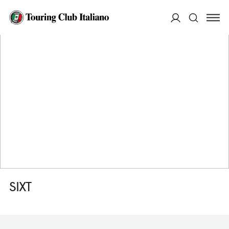
HOME
DESTINAZIONI
STRAUBING
FARE
SIXT
ACCEDI
Cerca
SIXT