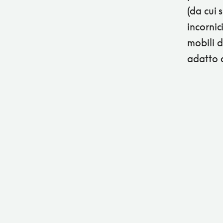
(da cui 
incornic
mobili d
adatto 