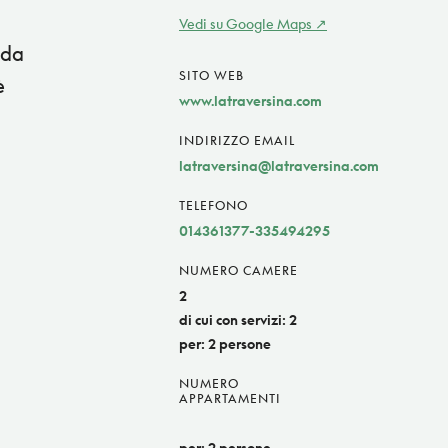
Vedi su Google Maps
 da
SITO WEB
è
www.latraversina.com
INDIRIZZO EMAIL
latraversina@latraversina.com
TELEFONO
014361377-335494295
NUMERO CAMERE
2
di cui con servizi: 2
per: 2 persone
NUMERO
APPARTAMENTI
per: 2 persone