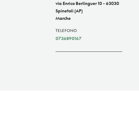
via Enrico Berlinguer 10 - 63030
Spinetoli (AP)
Marche
TELEFONO
0736890167