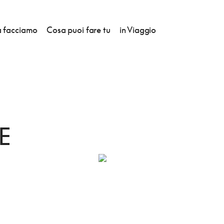
 facciamo
Cosa puoi fare tu
in Viaggio
NE DAVIDE
I
E