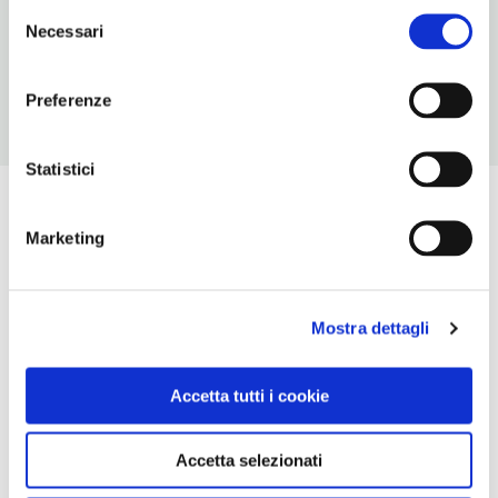
Selezione
CONDIZIONI DI VISITA
Necessari
del
ingresso a pagamento
consenso
Preferenze
Statistici
Marketing
Mostra dettagli
Accetta tutti i cookie
Accetta selezionati