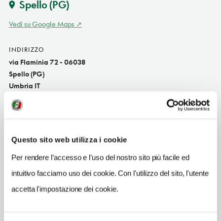
Spello
(PG)
Vedi su Google Maps
INDIRIZZO
via Flaminia 72 - 06038
Spello (PG)
Umbria IT
SITO WEB
www.umbriaonline.com
TELEFONO
Questo sito web utilizza i cookie
0742651726
Per rendere l’accesso e l’uso del nostro sito più facile ed
ORARI DI APERTURA
intuitivo facciamo uso dei cookie. Con l'utilizzo del sito, l'utente
Apertura: lunedì-domenica 10.30-13, 15.30-18; i giorni e gli orari
accetta l'impostazione dei cookie.
di apertura possono subire variazioni. Apertura/Chiusura
annuale: sempre aperto