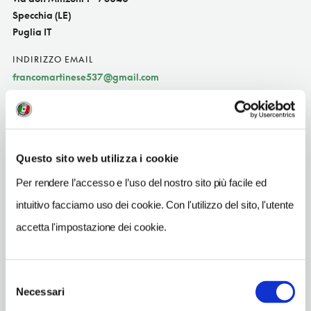
Specchia (LE)
Puglia IT
INDIRIZZO EMAIL
francomartinese537@gmail.com
TELEFONO
3284010496
TIPO DI CUCINA
Questo sito web utilizza i cookie
carne,pugliese
Per rendere l’accesso e l’uso del nostro sito più facile ed
NUMERO COPERTI
intuitivo facciamo uso dei cookie. Con l'utilizzo del sito, l'utente
25
accetta l'impostazione dei cookie.
ORARI DI APERTURA
Chiusura: sempre aperto
Selezione
Necessari
del