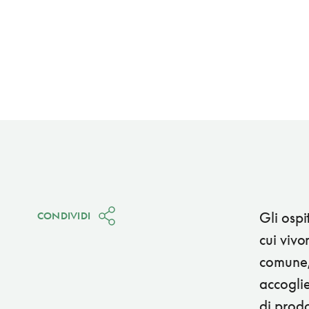
Gli ospi
CONDIVIDI
cui vivo
comune,
accoglie
di prodo