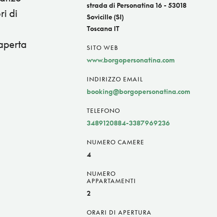
strada di Personatina 16 - 53018
ri di
Sovicille (SI)
Toscana IT
(aperta
SITO WEB
www.borgopersonatina.com
INDIRIZZO EMAIL
booking@borgopersonatina.com
TELEFONO
3489120884-3387969236
NUMERO CAMERE
4
NUMERO
APPARTAMENTI
2
ORARI DI APERTURA