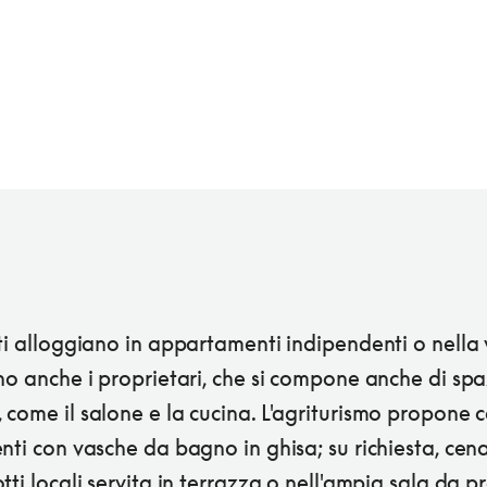
ti alloggiano in appartamenti indipendenti o nella vi
no anche i proprietari, che si compone anche di spa
 come il salone e la cucina. L'agriturismo propone
nti con vasche da bagno in ghisa; su richiesta, cen
tti locali servita in terrazza o nell'ampia sala da 