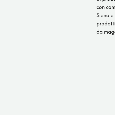
con cami
Siena e 
prodotti
da magg