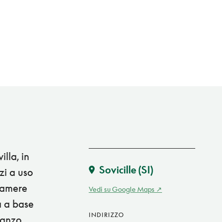
lla, in
Sovicille
(SI)
zi a uso
 camere
Vedi su Google Maps
a a base
INDIRIZZO
pranzo