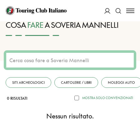
HOME
DESTINAZIONI
SOVERIA MANNELLI
FARE
ACCEDI
COSA
FARE
A SOVERIA MANNELLI
Cerca
SITI ARCHEOLOGICI
CARTOLERIE / LIBRI
NOLEGGI AUTO
0 RISULTATI
MOSTRA SOLO CONVENZIONATI
Nessun risultato.