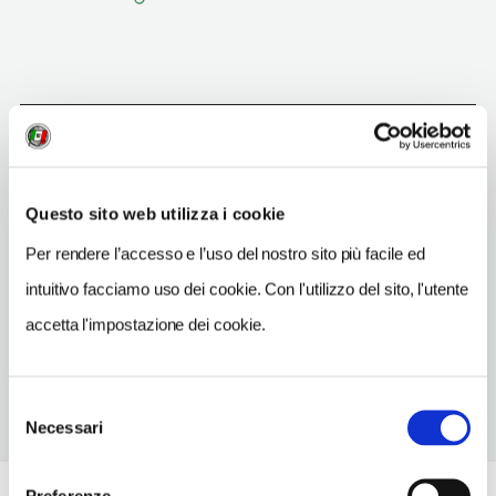
Sovana
(GR)
Vedi su Google Maps
Questo sito web utilizza i cookie
Per rendere l’accesso e l’uso del nostro sito più facile ed
INDIRIZZO
piazza del Pretorio - 58010
intuitivo facciamo uso dei cookie. Con l'utilizzo del sito, l'utente
Sovana (GR)
accetta l'impostazione dei cookie.
Toscana
Selezione
Necessari
del
consenso
Preferenze