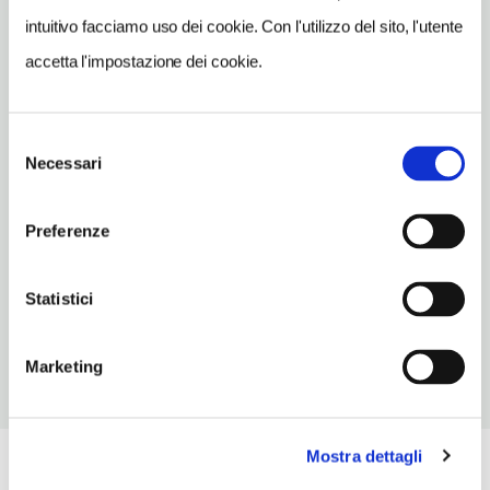
TELEFONO
intuitivo facciamo uso dei cookie. Con l'utilizzo del sito, l'utente
0818781144
accetta l'impostazione dei cookie.
TIPO DI CUCINA
pesce,del territorio
Selezione
NUMERO COPERTI
Necessari
del
150
consenso
ORARI DI APERTURA
Preferenze
Chiusura: gennaio chiuso seconda metà, febbraio chiuso prima
metà, novembre chiuso periodo variabile, dicembre chiuso
Statistici
periodo variabile
Marketing
Mostra dettagli