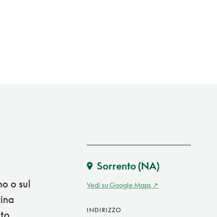
Sorrento
(NA)
e
no o sul
Vedi su Google Maps
cina
INDIRIZZO
nto