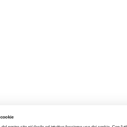
 cookie
del nostro sito più facile ed intuitivo facciamo uso dei cookie. Con l'util