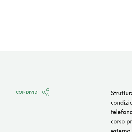
Struttur
CONDIVIDI
condizio
telefono
corso pr
esterna