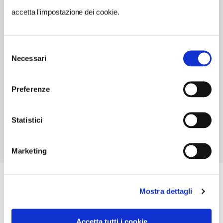
0564633584-3498024196
accetta l'impostazione dei cookie.
TIPO DI CUCINA
pesce,della Maremma
Selezione
Necessari
del
NUMERO COPERTI
consenso
20
Preferenze
ORARI DI APERTURA
Chiusura: periodo variabile
Statistici
Marketing
Mostra dettagli
Accetta tutti i cookie