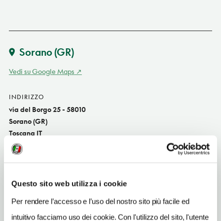
Sorano
(GR)
Vedi su Google Maps
INDIRIZZO
via del Borgo 25 - 58010
Sorano (GR)
Toscana IT
SITO WEB
www.cantinaottavarima.com
Questo sito web utilizza i cookie
INDIRIZZO EMAIL
info@cantinaottavarima.com
Per rendere l’accesso e l’uso del nostro sito più facile ed
intuitivo facciamo uso dei cookie. Con l'utilizzo del sito, l'utente
TELEFONO