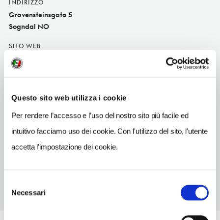
INDIRIZZO
Gravensteinsgata 5
Sogndal NO
SITO WEB
www.nordicchoicehotels.com
INDIRIZZO EMAIL
q.sogndal@choice.no
Questo sito web utilizza i cookie
TELEFONO
Per rendere l’accesso e l’uso del nostro sito più facile ed
57627700
intuitivo facciamo uso dei cookie. Con l'utilizzo del sito, l'utente
TIPO DI CUCINA
accetta l'impostazione dei cookie.
italian
Selezione
Necessari
del
consenso