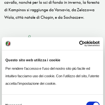
cavallo, nonché per lo sci di fondo in inverno, la foresta
di Kampinos si raggiunge da Varsavia, da Zelazowa
Wola, città natale di Chopin, e da Sochaczew.
CONDIVIDI
Questo sito web utilizza i cookie
Per rendere l’accesso e l’uso del nostro sito più facile ed
Sochaczew
intuitivo facciamo uso dei cookie. Con l'utilizzo del sito, l'utente
Vedi su Google Maps
accetta l'impostazione dei cookie.
SITO WEB
www.kampinoski-pn.gov.pl
Selezione