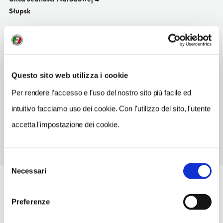
Słupsk
SITO WEB
www.przymorze.com.pl
TELEFONO
Questo sito web utilizza i cookie
598428464
Per rendere l’accesso e l’uso del nostro sito più facile ed
NUMERO CAMERE
41
intuitivo facciamo uso dei cookie. Con l'utilizzo del sito, l'utente
accetta l'impostazione dei cookie.
Selezione
Necessari
del
consenso
Preferenze