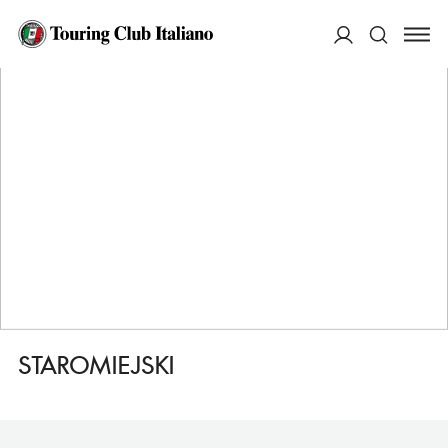
HOME
DESTINAZIONI
SLUPSK
DORMIRE
STAROMIEJSKI
ACCEDI
Cerca
STAROMIEJSKI