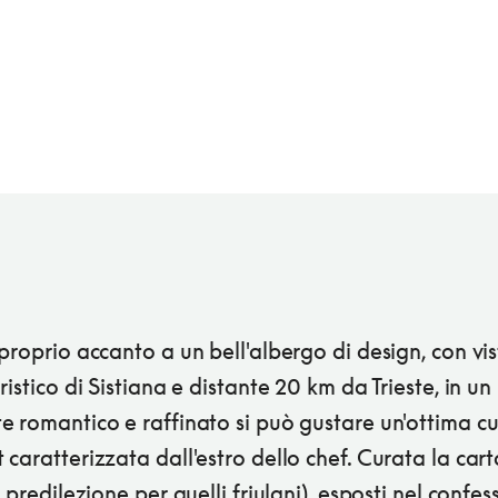
proprio accanto a un bell'albergo di design, con vis
ristico di Sistiana e distante 20 km da Trieste, in un
e romantico e raffinato si può gustare un'ottima c
caratterizzata dall'estro dello chef. Curata la cart
n predilezione per quelli friulani), esposti nel confes