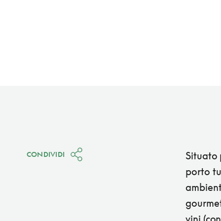
Situato 
CONDIVIDI
porto tu
ambient
gourmet 
vini (co