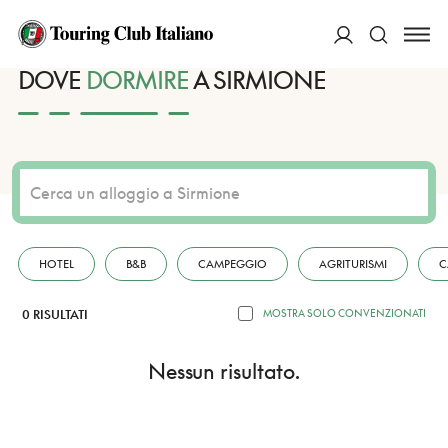
HOME
DESTINAZIONI
SIRMIONE
DORMIRE
ACCEDI
DOVE
DORMIRE
A SIRMIONE
Cerca
HOTEL
B&B
CAMPEGGIO
AGRITURISMI
C
0 RISULTATI
MOSTRA SOLO CONVENZIONATI
Nessun risultato.