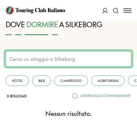
HOME
DESTINAZIONI
SILKEBORG
DORMIRE
ACCEDI
DOVE
DORMIRE
A SILKEBORG
Cerca
HOTEL
B&B
CAMPEGGIO
AGRITURISMI
C
0 RISULTATI
MOSTRA SOLO CONVENZIONATI
Nessun risultato.