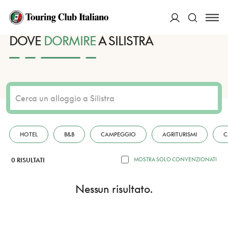
HOME
DESTINAZIONI
SILISTRA
DORMIRE
ACCEDI
DOVE
DORMIRE
A SILISTRA
Cerca
HOTEL
B&B
CAMPEGGIO
AGRITURISMI
C
0 RISULTATI
MOSTRA SOLO CONVENZIONATI
Nessun risultato.