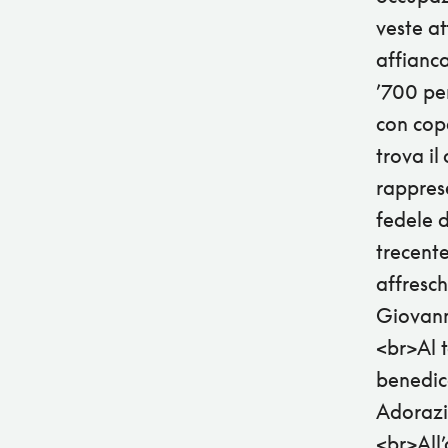
veste at
affianc
’700 per
con cope
trova il
rapprese
fedele d
trecente
affresch
Giovanni
<br>Al 
benedice
Adorazio
<br>All