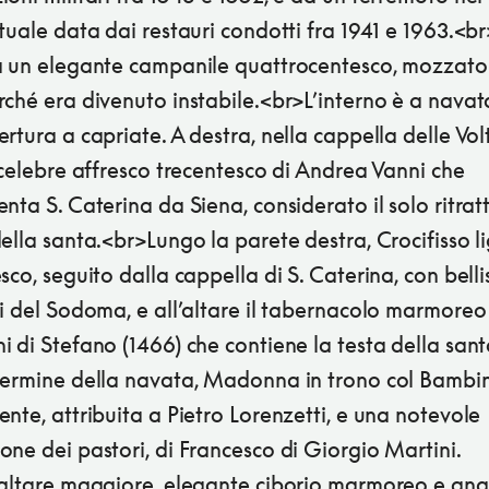
tuale data dai restauri condotti fra 1941 e 1963.<b
a un elegante campanile quattrocentesco, mozzato
ché era divenuto instabile.<br>L’interno è a navat
rtura a capriate. A destra, nella cappella delle Volt
 celebre affresco trecentesco di Andrea Vanni che
nta S. Caterina da Siena, considerato il solo ritrat
ella santa.<br>Lungo la parete destra, Crocifisso l
sco, seguito dalla cappella di S. Caterina, con belli
i del Sodoma, e all’altare il tabernacolo marmoreo
 di Stefano (1466) che contiene la testa della sant
termine della navata, Madonna in trono col Bambi
nte, attribuita a Pietro Lorenzetti, e una notevole
ne dei pastori, di Francesco di Giorgio Martini.
’altare maggiore, elegante ciborio marmoreo e ang