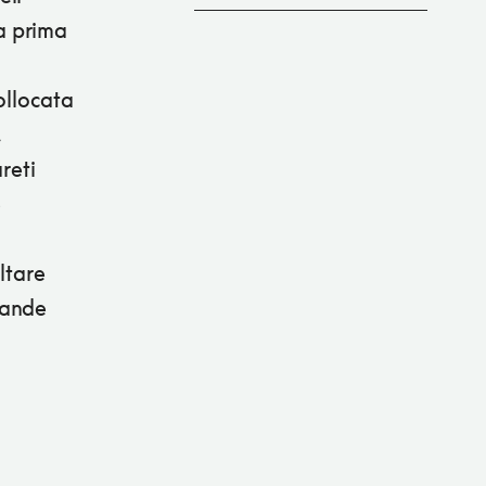
a prima
ollocata
,
reti
e
altare
rande