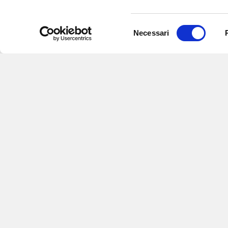
Selezione
Necessari
del
consenso
Iscriviti alle nostre newsletter
per
eventi e aggiornamenti su offert