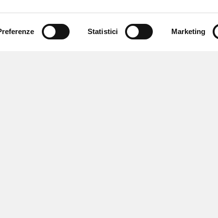
Preferenze
Statistici
Marketing
 ricevere notizie,
e speciali.