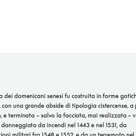
a dei domenicani senesi fu costruita in forme gotich
 con una grande abside di tipologia cistercense, a 
, e terminata – salvo la facciata, mai realizzata – v
 danneggiata da incendi nel 1443 e nel 1531, da
oni militari fra 1548 e 1552, e da un terremoto nel