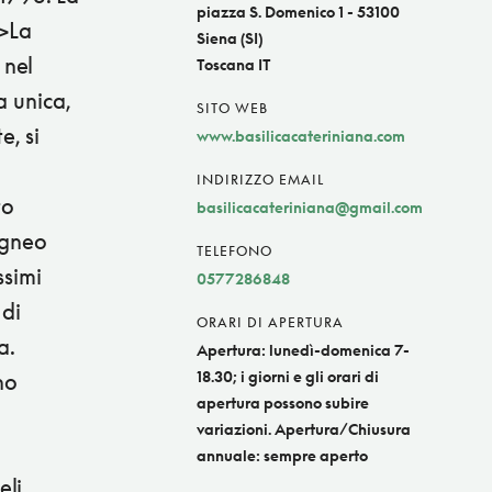
piazza S. Domenico 1 - 53100
r>La
Siena (SI)
 nel
Toscana IT
a unica,
SITO WEB
e, si
www.basilicacateriniana.com
INDIRIZZO EMAIL
to
basilicacateriniana@gmail.com
igneo
TELEFONO
ssimi
0577286848
 di
ORARI DI APERTURA
a.
Apertura: lunedì-domenica 7-
18.30; i giorni e gli orari di
no
apertura possono subire
variazioni. Apertura/Chiusura
annuale: sempre aperto
eli