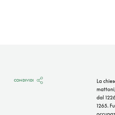
La chies
CONDIVIDI
mattoni,
dal 1226
1265. Fu
occupazi