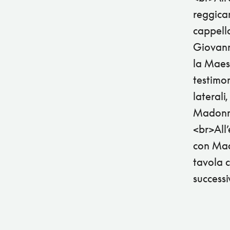
reggica
cappell
Giovanni
la Maes
testimon
laterali
Madonna
<br>All’
con Mad
tavola c
successi