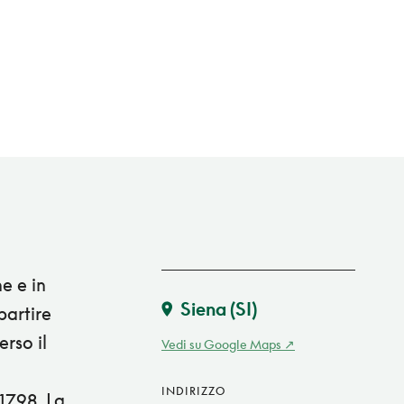
e e in
Siena
(SI)
partire
erso il
Vedi su Google Maps
INDIRIZZO
 1798. La