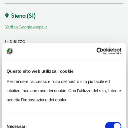
Siena
(SI)
Vedi su Google Maps
INDIRIZZO
via S. Marco 31 - 53100
Siena (SI)
Toscana
Questo sito web utilizza i cookie
SITO WEB
www.contradadellachiocciola.it
Per rendere l’accesso e l’uso del nostro sito più facile ed
intuitivo facciamo uso dei cookie. Con l'utilizzo del sito, l'utente
INDIRIZZO EMAIL
museo@contradadellachiocciola.it
accetta l'impostazione dei cookie.
TELEFONO
057745455
Selezione
Necessari
del