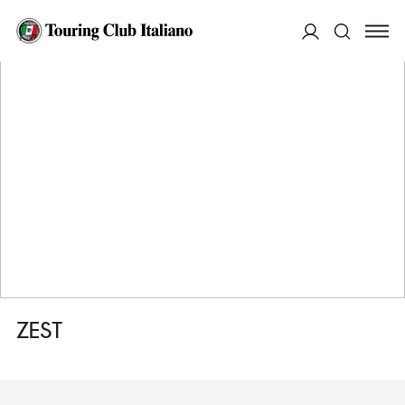
HOME
DESTINAZIONI
SIENA
FARE
ZEST
ACCEDI
Cerca
ZEST